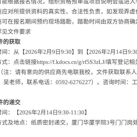
校可能根据报名情况，组织资格预审或项目说明会或进
应商应对所提供资料的真实性、合法性负责，如发现弄
应商可在报名期间预约现场踏勘，踏勘时间由双方协商
他详见文件要求
件的获取
时间：从【2026年2月9日9:30】到【2026年2月14日
式：点击链接https://f.kdocs.cn/g/rf5S3zL
注：请有意向的供应商先电联我校，文件获取联系人：阳老
吴老师，联系电话：0592-6276227）。咨询时间：工作日
件的递交
间：【2026年2月14日9:30-11:30】
交方式及地点：纸质密封递交，厦门华厦学院3号门门岗处