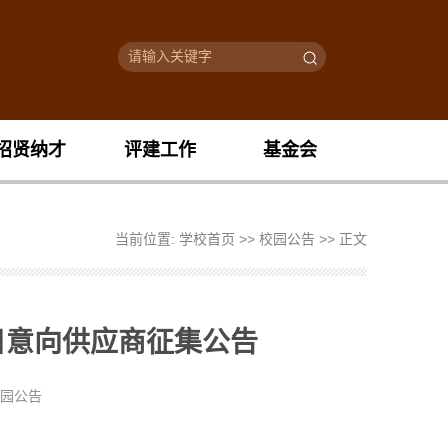
招贤纳才
评建工作
基金会
当前位置:
学校首页
>>
校园公告
>> 正文
目意向供应商征集公告
校园公告