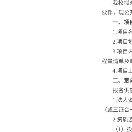
我校拟
伙伴，现公
一、项
1.项
2.项
3.项
程量清单及
4.项
二、意
报名供
1.法
（或三证合
2.资质
（1）