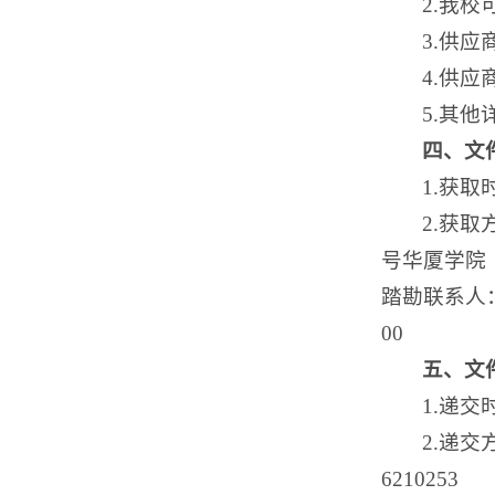
2.我
3.供
4.供
5.其
四、文
1.获取
2.获取方
号华厦学院（
踏勘联系人：
00
五、文
1.递交时
2.递
6210253