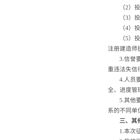
（2）
（3）
（4）
（5）
注册建造师
3.信
重违法失信
4.人
全、进度管
5.其
系的不同单
三、其
1.本