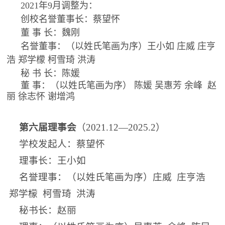
2021年9月调整为：
创校名誉董事长：蔡望怀
董 事 长：魏刚
名誉董事：（以姓氏笔画为序）王小如 庄威 庄亨
浩 郑学檬 柯雪琦 洪涛
秘 书 长：陈媛
董 事：（以姓氏笔画为序） 陈媛 吴惠芳
余峰
赵
丽 徐志怀 谢增鸿
第六届理事会
（2021.12—2025.2）
学校发起人：蔡望怀
理事长：王小如
名誉理事：（以姓氏笔画为序）庄威 庄亨浩
郑学檬 柯雪琦 洪涛
秘书长：赵丽