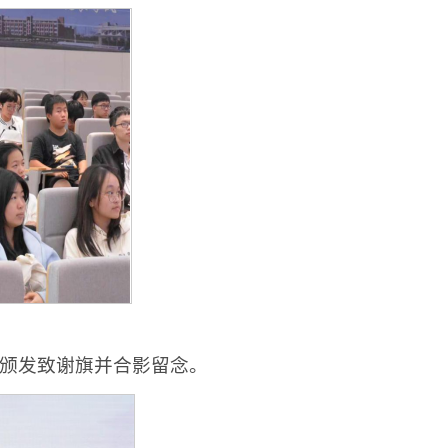
颁发致谢旗并合影留念。