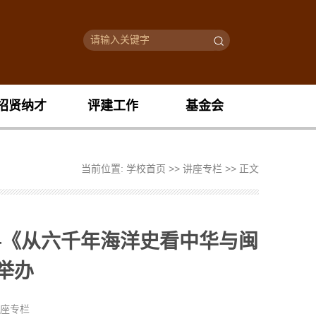
招贤纳才
评建工作
基金会
当前位置:
学校首页
>>
讲座专栏
>> 正文
—《从六千年海洋史看中华与闽
举办
讲座专栏