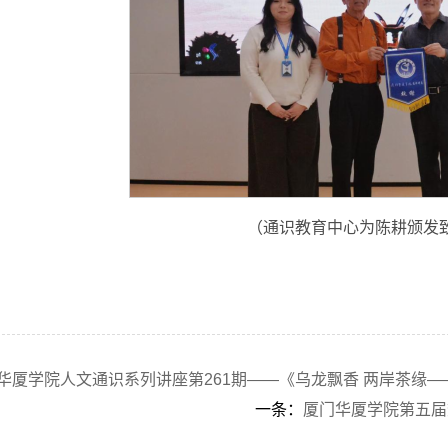
（通识教育中心为陈耕颁发
华厦学院人文通识系列讲座第261期——《乌龙飘香 两岸茶缘
一条：
厦门华厦学院第五届