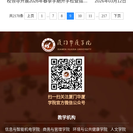
校领导开展2026年春季学期开学检查指导工作
2026年03月12日
...
...
共2170条
上页
1
7
8
9
10
11
217
下页
扫一扫关注厦门华厦
学院官方微信公众号
教学机构
信息与智能机电学院
商务与管理学院
环境与公共健康学院
人文学院